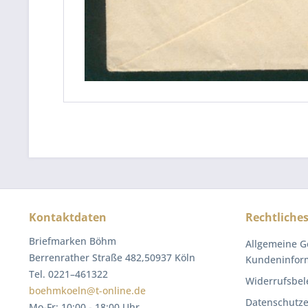
Kontaktdaten
Rechtliche
Briefmarken Böhm
Allgemeine G
Berrenrather Straße 482,50937 Köln
Kundeninfor
Tel. 0221–461322
Widerrufsbel
boehmkoeln@t-online.de
Datenschutze
Mo-Fr: 10:00 - 18:00 Uhr