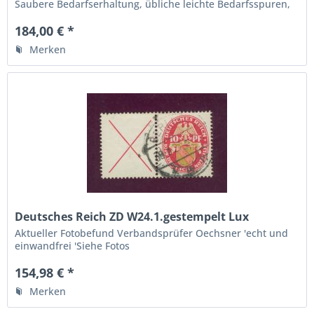
Saubere Bedarfserhaltung, übliche leichte Bedarfsspuren,
mit Originaleinlieferungszettel und Ankunfststempel
184,00 € *
Merken
Deutsches Reich ZD W24.1.gestempelt Lux
Fotobefund BPP
Aktueller Fotobefund Verbandsprüfer Oechsner 'echt und
einwandfrei 'Siehe Fotos
154,98 € *
Merken