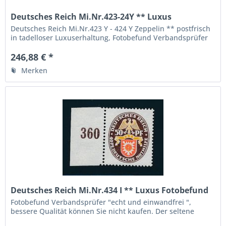
Deutsches Reich Mi.Nr.423-24Y ** Luxus
Fotobefund BPP
Deutsches Reich Mi.Nr.423 Y - 424 Y Zeppelin ** postfrisch
in tadelloser Luxuserhaltung, Fotobefund Verbandsprüfer
BPP
246,88 € *
Merken
Deutsches Reich Mi.Nr.434 I ** Luxus Fotobefund
BPP
Fotobefund Verbandsprüfer "echt und einwandfrei ",
bessere Qualität können Sie nicht kaufen. Der seltene
Plattenfehler I Siehe Fotos