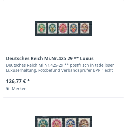
Deutsches Reich Mi.Nr.425-29 ** Luxus
Fotobefund BPP
Deutsches Reich Mi.Nr.425-29 ** postfrisch in tadelloser
Luxuserhaltung, Fotobefund Verbandsprüfer BPP " echt
und einwandfrei ", die höchste Qualitätsstufe,
126,77 € *
Merken