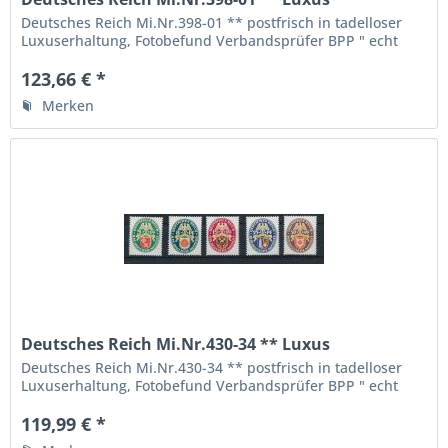
Fotobefund BPP
Deutsches Reich Mi.Nr.398-01 ** postfrisch in tadelloser
Luxuserhaltung, Fotobefund Verbandsprüfer BPP " echt
und einwandfrei ", die höchste Qualitätsstufe,
123,66 € *
Merken
Deutsches Reich Mi.Nr.430-34 ** Luxus
Fotobefund BPP
Deutsches Reich Mi.Nr.430-34 ** postfrisch in tadelloser
Luxuserhaltung, Fotobefund Verbandsprüfer BPP " echt
und einwandfrei ", die höchste Qualitätsstufe,
119,99 € *