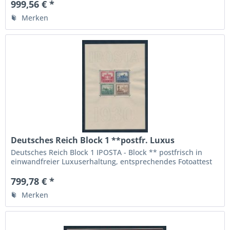
gesuchte stehende Wasserzeichen
999,56 € *
Merken
Deutsches Reich Block 1 **postfr. Luxus
Fotoattest BPP
Deutsches Reich Block 1 IPOSTA - Block ** postfrisch in
einwandfreier Luxuserhaltung, entsprechendes Fotoattest
Verbandsprüfer Schlegel BPP " echt und einwandfrei ", die
höchste Qualitätsstufe,
799,78 € *
Merken