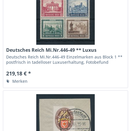
Deutsches Reich Mi.Nr.446-49 ** Luxus
Fotobefund BPP
Deutsches Reich Mi.Nr.446-49 Einzelmarken aus Block 1 **
postfrisch in tadelloser Luxuserhaltung, Fotobefund
Verbandsprüfer BPP " echt und einwandfrei ", die höchste
Qualitätsstufe, Michelwert 440.- Euro
219,18 € *
Merken