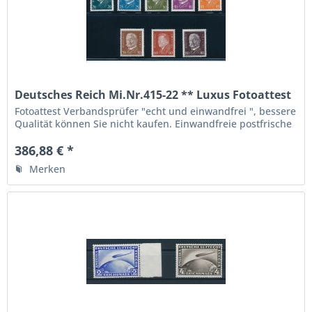
Deutsches Reich Mi.Nr.415-22 ** Luxus Fotoattest
BPP
Fotoattest Verbandsprüfer "echt und einwandfrei ", bessere
Qualität können Sie nicht kaufen. Einwandfreie postfrische
Erhaltung.Michelwert 985.- Euro Siehe Fotos
386,88 € *
Merken