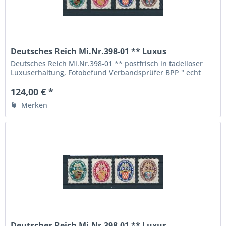
Deutsches Reich Mi.Nr.398-01 ** Luxus
Fotobefund BPP
Deutsches Reich Mi.Nr.398-01 ** postfrisch in tadelloser
Luxuserhaltung, Fotobefund Verbandsprüfer BPP " echt
und einwandfrei ", die höchste Qualitätsstufe,
124,00 € *
Merken
Deutsches Reich Mi.Nr.398-01 ** Luxus