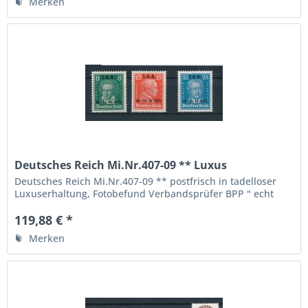
Merken
Deutsches Reich Mi.Nr.407-09 ** Luxus
Fotobefund BPP
Deutsches Reich Mi.Nr.407-09 ** postfrisch in tadelloser
Luxuserhaltung, Fotobefund Verbandsprüfer BPP " echt
und einwandfrei ", die höchste Qualitätsstufe,
119,88 € *
Merken