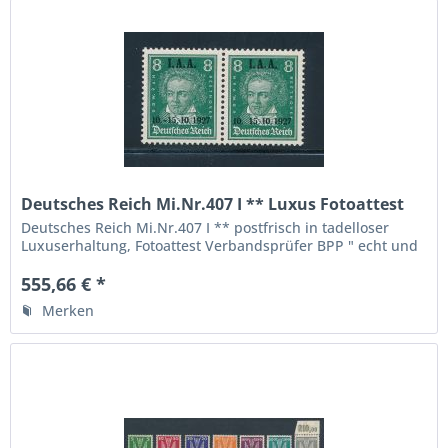
Deutsches Reich Mi.Nr.407 I ** Luxus Fotoattest
BPP
Deutsches Reich Mi.Nr.407 I ** postfrisch in tadelloser
Luxuserhaltung, Fotoattest Verbandsprüfer BPP " echt und
einwandfrei ", die höchste Qualitätsstufe, die seltene Abart
hier sogar im Paar mit der Normalmarke,...
555,66 € *
Merken