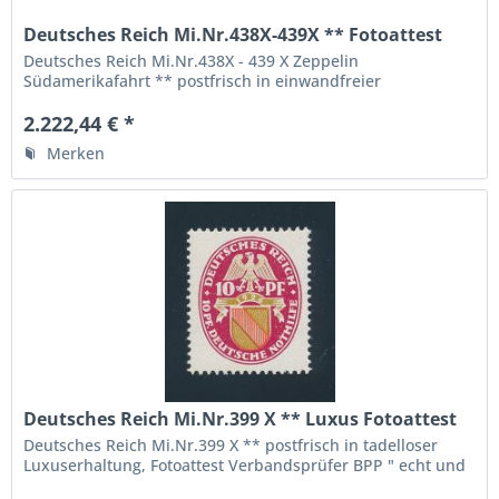
Deutsches Reich Mi.Nr.438X-439X ** Fotoattest
BPP
Deutsches Reich Mi.Nr.438X - 439 X Zeppelin
Südamerikafahrt ** postfrisch in einwandfreier
Luxuserhaltung, entsprechendes Fotoattest Verbandsprüfer
Schlegel BPP " echt und einwandfrei ", die höchste
2.222,44 € *
Qualitätsstufe,
Merken
Deutsches Reich Mi.Nr.399 X ** Luxus Fotoattest
BPP
Deutsches Reich Mi.Nr.399 X ** postfrisch in tadelloser
Luxuserhaltung, Fotoattest Verbandsprüfer BPP " echt und
einwandfrei ", die höchste Qualitätsstufe, das stets