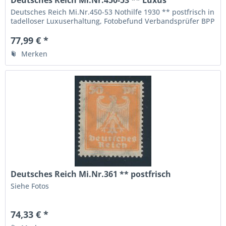
Deutsches Reich Mi.Nr.450-53 ** Luxus
Fotobefund BPP
Deutsches Reich Mi.Nr.450-53 Nothilfe 1930 ** postfrisch in
tadelloser Luxuserhaltung, Fotobefund Verbandsprüfer BPP
" echt und einwandfrei ", die höchste Qualitätsstufe,
77,99 € *
Merken
Deutsches Reich Mi.Nr.361 ** postfrisch
Siehe Fotos
74,33 € *