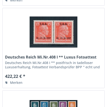
Merken
Deutsches Reich Mi.Nr.408 I ** Luxus Fotoattest
BPP
Deutsches Reich Mi.Nr.408 I ** postfrisch in tadelloser
Luxuserhaltung, Fotoattest Verbandsprüfer BPP " echt und
einwandfrei ", die höchste Qualitätsstufe, die seltene Abart
hier sogar im Paar mit der Nomalmarke,...
422,22 € *
Merken