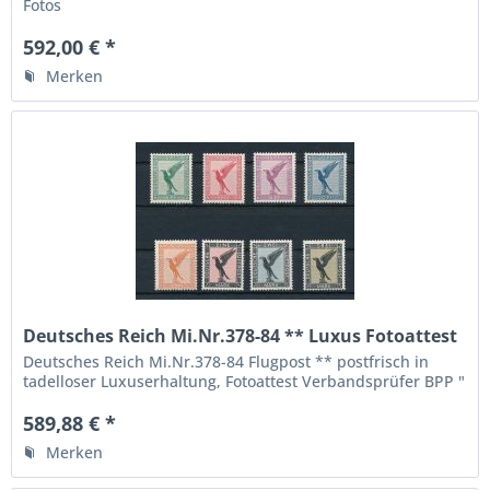
Fotos
592,00 € *
Merken
Deutsches Reich Mi.Nr.378-84 ** Luxus Fotoattest
BPP
Deutsches Reich Mi.Nr.378-84 Flugpost ** postfrisch in
tadelloser Luxuserhaltung, Fotoattest Verbandsprüfer BPP "
echt und einwandfrei ", die höchste Qualitätsstufe,
589,88 € *
Merken