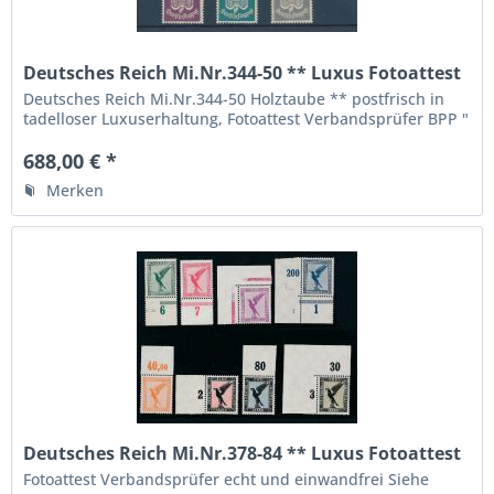
Deutsches Reich Mi.Nr.344-50 ** Luxus Fotoattest
BPP
Deutsches Reich Mi.Nr.344-50 Holztaube ** postfrisch in
tadelloser Luxuserhaltung, Fotoattest Verbandsprüfer BPP "
echt und einwandfrei ", die höchste Qualitätsstufe,
688,00 € *
Merken
Deutsches Reich Mi.Nr.378-84 ** Luxus Fotoattest
BPP
Fotoattest Verbandsprüfer echt und einwandfrei Siehe