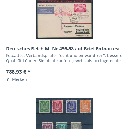
Deutsches Reich Mi.Nr.456-58 auf Brief Fotoattest
BPP
Fotoattest Verbandsprüfer "echt und einwandfrei ", bessere
Qualität können Sie nicht kaufen, jeweils als portogerechte
Einzelfrankatur. So und noch dazu in dieser Qualität selten,
Michelwert 1780.- Euro Siehe Fotos
788,93 € *
Merken