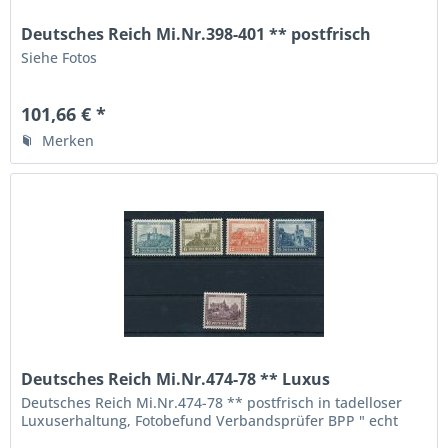
Deutsches Reich Mi.Nr.398-401 ** postfrisch
Siehe Fotos
101,66 € *
Merken
Deutsches Reich Mi.Nr.474-78 ** Luxus
Fotobefund BPP
Deutsches Reich Mi.Nr.474-78 ** postfrisch in tadelloser
Luxuserhaltung, Fotobefund Verbandsprüfer BPP " echt
und einwandfrei ", die höchste Qualitätsstufe,