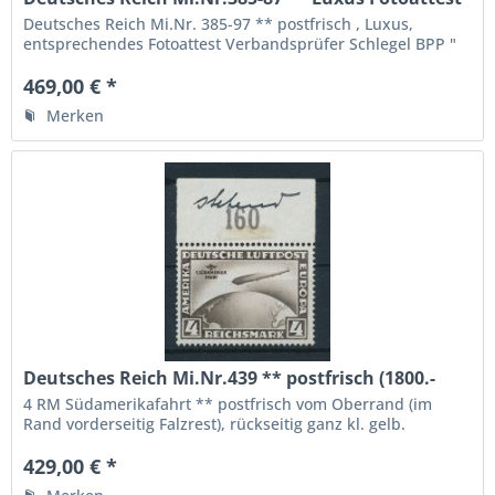
BPP
Deutsches Reich Mi.Nr. 385-97 ** postfrisch , Luxus,
entsprechendes Fotoattest Verbandsprüfer Schlegel BPP "
echt und einwandfrei ". Die höchste Qualitätsstufe, von
einem neutralen Gutachter bestätigt
469,00 € *
Merken
Deutsches Reich Mi.Nr.439 ** postfrisch (1800.-
Euro)
4 RM Südamerikafahrt ** postfrisch vom Oberrand (im
Rand vorderseitig Falzrest), rückseitig ganz kl. gelb.
Fleckchen, Michelwert 1800.- Euro, eine seltene Marke
429,00 € *