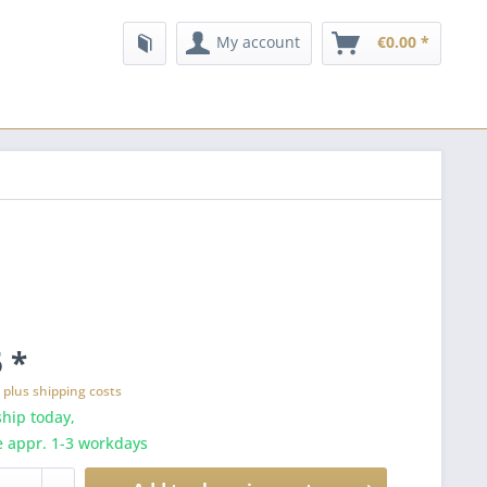
My account
€0.00 *
 *
T
plus shipping costs
hip today,
e appr. 1-3 workdays