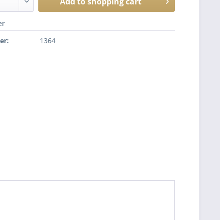
Add to
shopping cart
er
er:
1364