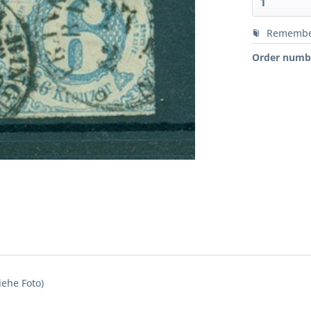
Rememb
Order numb
iehe Foto)