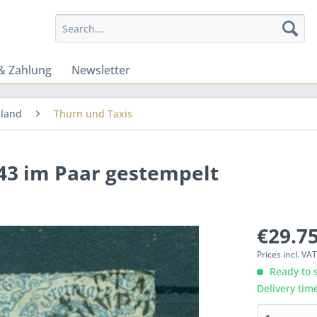
& Zahlung
Newsletter
hland
Thurn und Taxis
3 im Paar gestempelt
€29.75
Prices incl. VA
Ready to s
Delivery tim