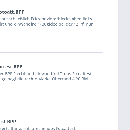
Fotoatt.BPP
t ausschließlich Eckrandviererblocks oben links
cht und einwandfrei" (Bugidee bei der 12 Pf. nur
attest BPP
r BPP " echt und einwandfrei ", das Fotoattest
t gelnagt die rechte Marke Oberrand 4,20 RM.
est BPP
userhaltung, entsprechendes Fotoattest