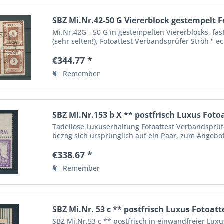
SBZ Mi.Nr.42-50 G Viererblock gestempelt 
Mi.Nr.42G - 50 G in gestempelten Viererblocks, fas
(sehr selten!), Fotoattest Verbandsprüfer Ströh " e
der Ordnung halber...
€344.77 *
Remember
SBZ Mi.Nr.153 b X ** postfrisch Luxus Foto
Tadellose Luxuserhaltung Fotoattest Verbandsprüfe
bezog sich ursprünglich auf ein Paar, zum Angebo
Michelwert 800.- Euro Siehe...
€338.67 *
Remember
SBZ Mi.Nr. 53 c ** postfrisch Luxus Fotoatt
SBZ Mi.Nr.53 c ** postfrisch in einwandfreier Lux