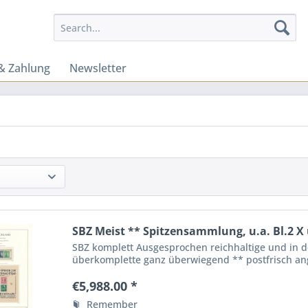
& Zahlung
Newsletter
SBZ Meist ** Spitzensammlung, u.a. Bl.2 X 
SBZ komplett Ausgesprochen reichhaltige und in 
überkomplette ganz überwiegend ** postfrisch ange
postfrischer Erhaltung z.B. Block 2...
€5,988.00 *
Remember