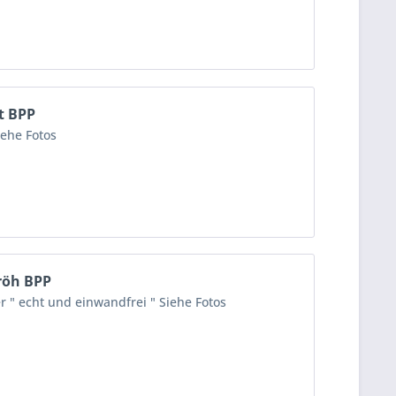
t BPP
iehe Fotos
tröh BPP
r " echt und einwandfrei " Siehe Fotos