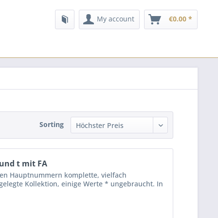
My account
€0.00 *
Sorting
und t mit FA
den Hauptnummern komplette, vielfach
legte Kollektion, einige Werte * ungebraucht. In