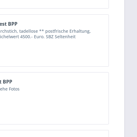
test BPP
chstich, tadellose ** postfrische Erhaltung,
chelwert 4500.- Euro. SBZ Seltenheit
t BPP
iehe Fotos