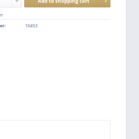
Add to
shopping cart
er
er:
10453