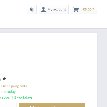
My account
€0.00 *
 *
T
plus shipping costs
hip today,
e appr. 1-3 workdays