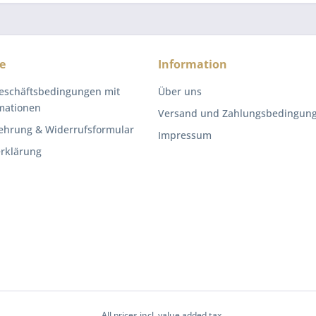
e
Information
eschäftsbedingungen mit
Über uns
mationen
Versand und Zahlungsbedingun
ehrung & Widerrufsformular
Impressum
rklärung
All prices incl. value added tax