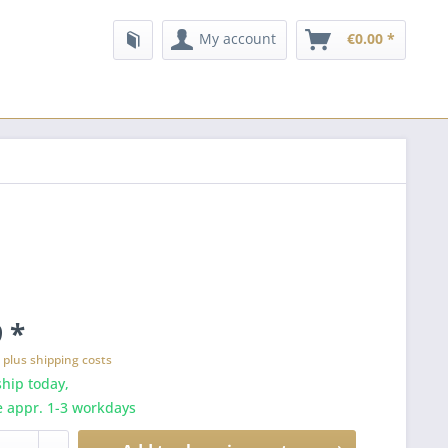
My account
€0.00 *
 *
T
plus shipping costs
hip today,
e appr. 1-3 workdays