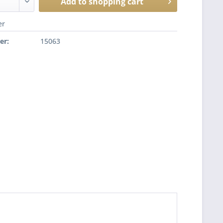
Add to
shopping cart
er
er:
15063