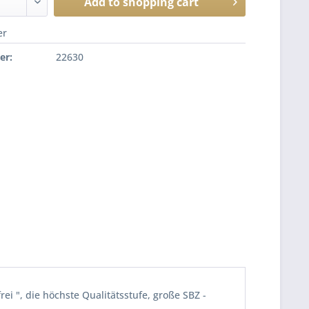
Add to
shopping cart
er
er:
22630
ei ", die höchste Qualitätsstufe, große SBZ -