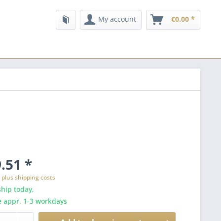
My account
€0.00 *
.51 *
T
plus shipping costs
hip today,
e appr. 1-3 workdays