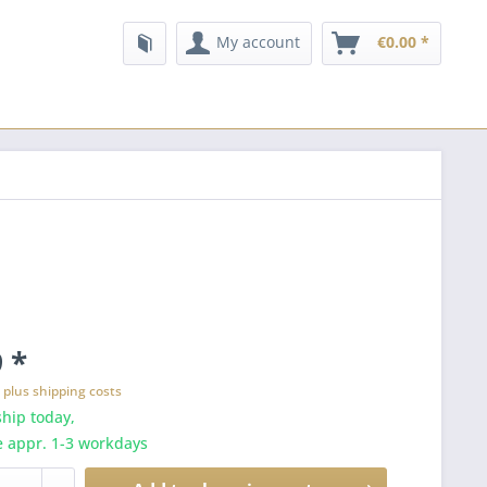
My account
€0.00 *
 *
T
plus shipping costs
hip today,
e appr. 1-3 workdays