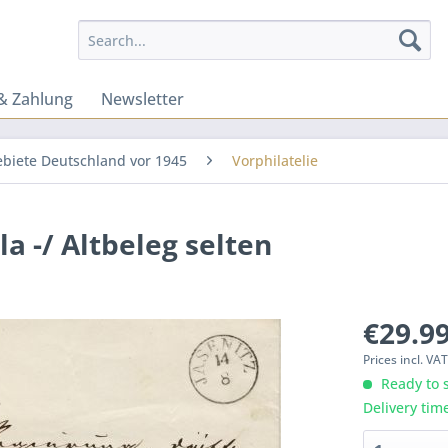
& Zahlung
Newsletter
ebiete Deutschland vor 1945
Vorphilatelie
a -/ Altbeleg selten
€29.99
Prices incl. VA
Ready to s
Delivery tim