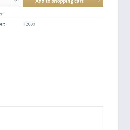
Add to
shopping cart
er
er:
12680