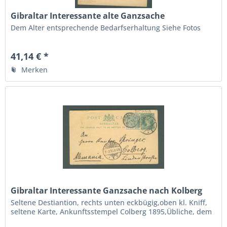
Gibraltar Interessante alte Ganzsache
Dem Alter entsprechende Bedarfserhaltung Siehe Fotos
41,14 € *
Merken
Gibraltar Interessante Ganzsache nach Kolberg
Pommern
Seltene Destiantion, rechts unten eckbügig,oben kl. Kniff,
seltene Karte, Ankunftsstempel Colberg 1895,Übliche, dem
Alter des Beleges entsprechende Bedarfserhaltung. Siehe