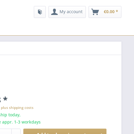
My account
€0.00 *
 *
T
plus shipping costs
hip today,
e appr. 1-3 workdays