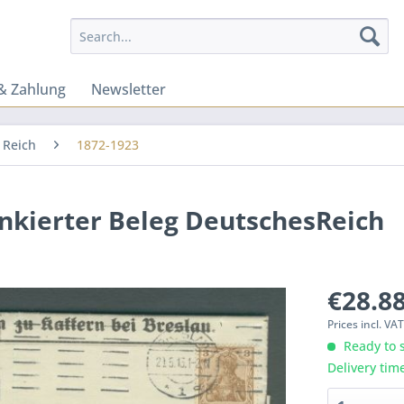
& Zahlung
Newsletter
 Reich
1872-1923
ankierter Beleg DeutschesReich
€28.88
Prices incl. VA
Ready to s
Delivery tim