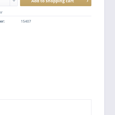
Add to
shopping cart
er
er:
15407