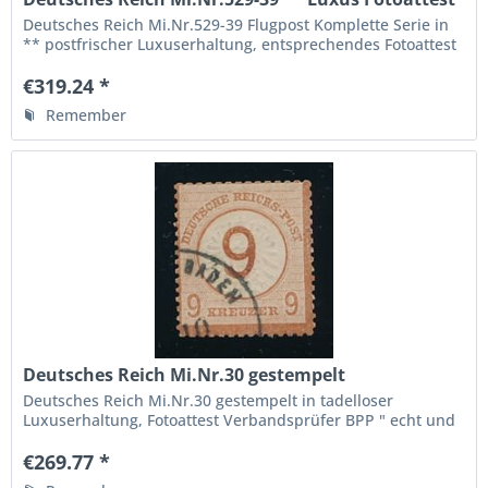
BPP
Deutsches Reich Mi.Nr.529-39 Flugpost Komplette Serie in
** postfrischer Luxuserhaltung, entsprechendes Fotoattest
Verbandsprüfer Schlegel " echt und einwandfrei " ( 2 Mark
Falzrest nur im Oberrand) , Michelwert 800.-...
€319.24 *
Remember
Deutsches Reich Mi.Nr.30 gestempelt
LuxusFotoattestBPP
Deutsches Reich Mi.Nr.30 gestempelt in tadelloser
Luxuserhaltung, Fotoattest Verbandsprüfer BPP " echt und
einwandfrei ", die höchste Qualitätsstufe, aptierten Franco
Einkreisstempel Baden in Baden, sehr dekoratives...
€269.77 *