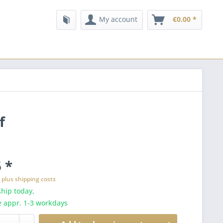
My account
€0.00 *
f
 *
T
plus shipping costs
hip today,
e appr. 1-3 workdays