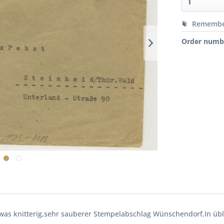
Rememb
Order numb
as knitterig,sehr sauberer Stempelabschlag Wünschendorf,In übl