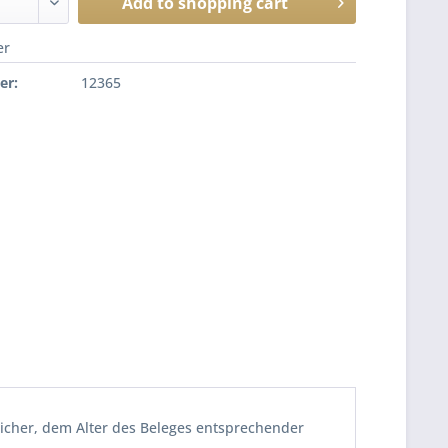
Add to
shopping cart
er
er:
12365
icher, dem Alter des Beleges entsprechender