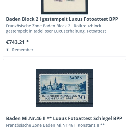
Baden Block 2 I gestempelt Luxus Fotoattest BPP
Französische Zone Baden Block 2 I Rotkreuzblock
gestempelt in tadelloser Luxuserhaltung, Fotoattest
Verbandsprüfer BPP " echt und einwandfrei ", die höchste
Qualitätsstufe,
€743.21 *
Remember
Baden Mi.Nr.46 II ** Luxus Fotoattest Schlegel BPP
Französische Zone Baden Mi.Nr.46 II Konstanz II **