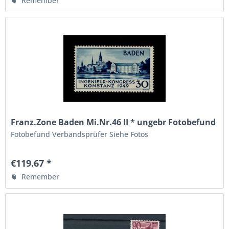
Remember
Franz.Zone Baden Mi.Nr.46 II * ungebr Fotobefund
BPP
Fotobefund Verbandsprüfer Siehe Fotos
€119.67 *
Remember