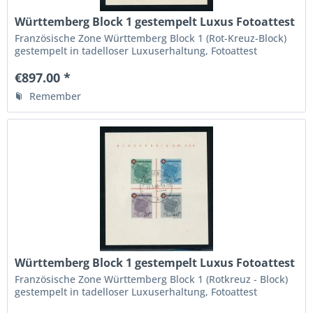
Württemberg Block 1 gestempelt Luxus Fotoattest
BPP
Französische Zone Württemberg Block 1 (Rot-Kreuz-Block)
gestempelt in tadelloser Luxuserhaltung, Fotoattest
Verbandsprüfer BPP " echt und einwandfrei ", die höchste
Qualitätsstufe,
€897.00 *
Remember
Württemberg Block 1 gestempelt Luxus Fotoattest
BPP
Französische Zone Württemberg Block 1 (Rotkreuz - Block)
gestempelt in tadelloser Luxuserhaltung, Fotoattest
Verbandsprüfer BPP " echt und einwandfrei ", die höchste