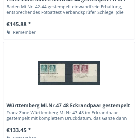
einwand
Baden Mi.Nr. 42-44 gestempelt einwandfreie Erhaltung,
entsprechendes Fotoattest Verbandsprüfer Schlegel (die
Mi.Nr.45 aus dem Attest war dem Sammler verloren
gegangen !) Siehe Fotos
€145.88 *
Remember
Württemberg Mi.Nr.47-48 Eckrandpaar gestempelt
Druckda
Franz.Zone Württemberg Mi.Nr.47-48 im Eckrandpaar
gestempelt mit komplettem Druckdatum, das Ganze dann
auch noch mit Ersttagssonderstempel, Fotobefund
Verbandsprüfer Hans Dieter Schlegel Siehe Fotos
€133.45 *