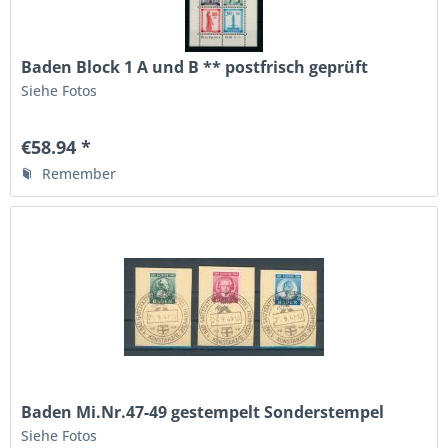
Baden Block 1 A und B ** postfrisch geprüft
Siehe Fotos
€58.94 *
Remember
Baden Mi.Nr.47-49 gestempelt Sonderstempel
geprüft BPP
Siehe Fotos