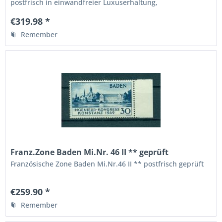
postfrisch in einwandfreier Luxuserhaltung,
entsprechendes Fotoattest Verbandsprüfer BPP " echt und
einwandfrei ", die höchste Qualitätsstufe,
€319.98 *
Remember
Franz.Zone Baden Mi.Nr. 46 II ** geprüft
Französische Zone Baden Mi.Nr.46 II ** postfrisch geprüft
€259.90 *
Remember