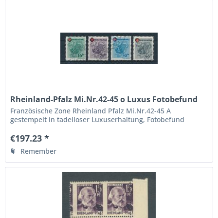
Rheinland-Pfalz Mi.Nr.42-45 o Luxus Fotobefund
BPP
Französische Zone Rheinland Pfalz Mi.Nr.42-45 A
gestempelt in tadelloser Luxuserhaltung, Fotobefund
Verbandsprüfer BPP " echt und einwandfrei ", die höchste
Qualitätsstufe,
€197.23 *
Remember