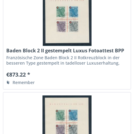
Baden Block 2 II gestempelt Luxus Fotoattest BPP
Französische Zone Baden Block 2 II Rotkreuzblock in der
besseren Type gestempelt in tadelloser Luxuserhaltung,
Fotoattest Verbandsprüfer BPP " echt und einwandfrei ",
die höchste Qualitätsstufe, Michelwert 1800.- Euro
€873.22 *
Remember