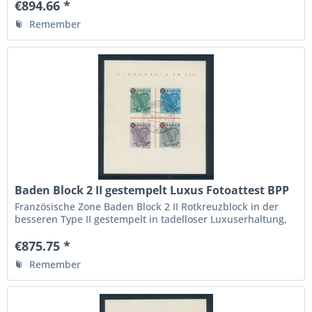
Qualitätsstufe,
€894.66 *
Remember
Baden Block 2 II gestempelt Luxus Fotoattest BPP
Französische Zone Baden Block 2 II Rotkreuzblock in der
besseren Type II gestempelt in tadelloser Luxuserhaltung,
Fotoattest Verbandsprüfer BPP " echt und einwandfrei ",
die höchste Qualitätsstufe, Michelwert 1800.- Euro
€875.75 *
Remember